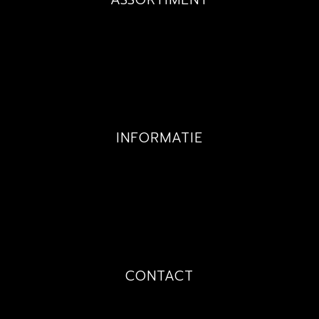
BUDGET
MAATWERK
EXCLUSIEF
KINDEREN
INFORMATIE
GALLERY
PRIJZEN
TECHNIEKEN
OVER MIJ
CONTACT
PRIJSAANVRAAG