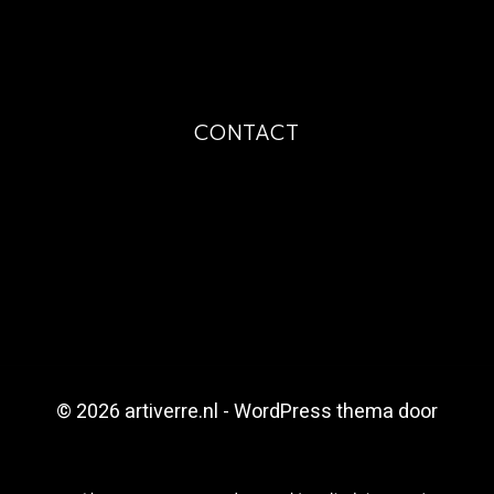
TECHNIEKEN
OVER MIJ
CONTACT
PRIJSAANVRAAG
AFSPRAAK
CONTACT
FAQ
© 2026 artiverre.nl - WordPress thema door
Kadence WP