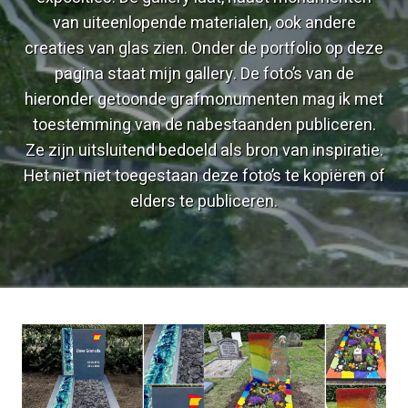
van uiteenlopende materialen, ook andere
creaties van glas zien. Onder de portfolio op deze
pagina staat mijn gallery. De foto’s van de
hieronder getoonde grafmonumenten mag ik met
toestemming van de nabestaanden publiceren.
Ze zijn uitsluitend bedoeld als bron van inspiratie.
Het niet niet toegestaan deze foto’s te kopiëren of
elders te publiceren.