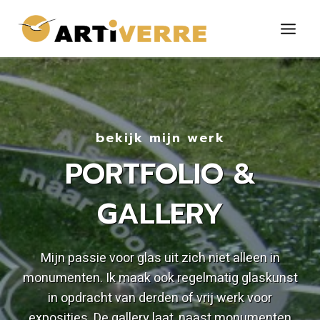
Doorgaan
naar
inhoud
bekijk mijn werk
PORTFOLIO &
GALLERY
Mijn passie voor glas uit zich niet alleen in
monumenten. Ik maak ook regelmatig glaskunst
in opdracht van derden of vrij werk voor
exposities. De gallery laat, naast monumenten