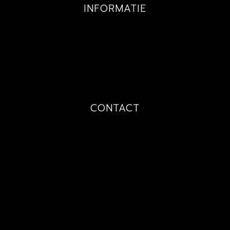
INFORMATIE
GALLERY
PRIJZEN
TECHNIEKEN
OVER MIJ
CONTACT
PRIJSAANVRAAG
AFSPRAAK
CONTACT
FAQ