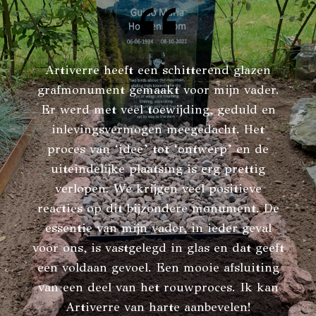
Artiverre heeft een schitterend glazen
grafmonument gemaakt voor mijn vader.
Er werd met veel toewijding, geduld en
inlevingsvermogen meegedacht. Het
proces van ‘idee’ tot ‘ontwerp’ en de
uiteindelijke plaatsing is erg prettig
verlopen. We krijgen veel positieve
reacties op dit bijzondere monument. De
essentie van mijn vader, in ieder geval
voor ons, is vastgelegd in glas en dat geeft
een voldaan gevoel. Een mooie afsluiting
van een deel van het rouwproces. Ik kan
Artiverre van harte aanbevelen!