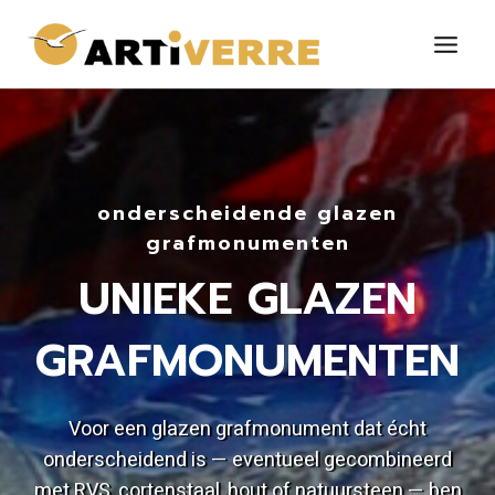
Doorgaan
naar
inhoud
onderscheidende glazen
grafmonumenten
UNIEKE GLAZEN
GRAFMONUMENTEN
Voor een glazen grafmonument dat écht
onderscheidend is — eventueel gecombineerd
met RVS, cortenstaal, hout of natuursteen — ben