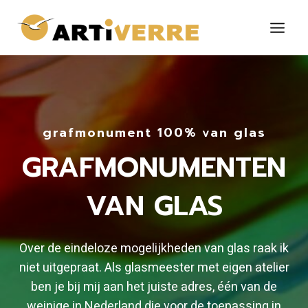
Doorgaan
naar
inhoud
grafmonument 100% van glas
GRAFMONUMENTEN
VAN GLAS
Over de eindeloze mogelijkheden van glas raak ik
niet uitgepraat. Als glasmeester met eigen atelier
ben je bij mij aan het juiste adres, één van de
weinige in Nederland die voor de toepassing in