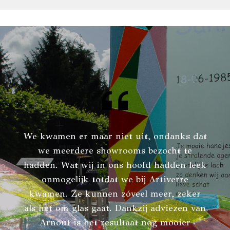
We kwamen er maar niet uit, ondanks dat
we meerdere showrooms bezocht te
hadden. Wat wij in ons hoofd hadden leek
onmogelijk totdat we bij Artiverre
kwamen. Ze kunnen zóveel meer, zeker
als het om glas gaat. Dankzij adviezen van
Arnout is het resultaat nog mooier