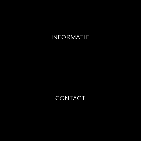
EXCLUSIEF
KINDEREN
INFORMATIE
GALLERY
PRIJZEN
TECHNIEKEN
OVER MIJ
CONTACT
PRIJSAANVRAAG
AFSPRAAK
CONTACT
FAQ