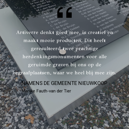
Artiverre denkt goed mee, is creatief en
maakt mooie producten. Dit heeft
geresulteerd twee prachtige
herdenkingsmonumenten voor alle
geruimde graven bij ons op de
begraafplaatsen, waar we heel blij mee zijn.
NAMENS DE GEMEENTE NIEUWKOOP
Marijke Fauth-van der Tier