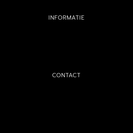
INFORMATIE
GALLERY
PRIJZEN
TECHNIEKEN
OVER MIJ
CONTACT
PRIJSAANVRAAG
AFSPRAAK
CONTACT
FAQ