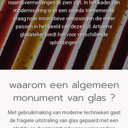
naamsvermeldingen te zien zijn. In het kader van
modernisering is er een steeds toenemende
vraag naar innovatieve oplossingen die meer
passen in het beeld van deze tijd. Artiverre
glasatelier biedt hiervoor verschillende
oplossingen.
waarom een algemeen
monument van glas ?
Met gebruikmaking van moderne technieken gaat
de fragiele uitstraling van glas gepaard met een