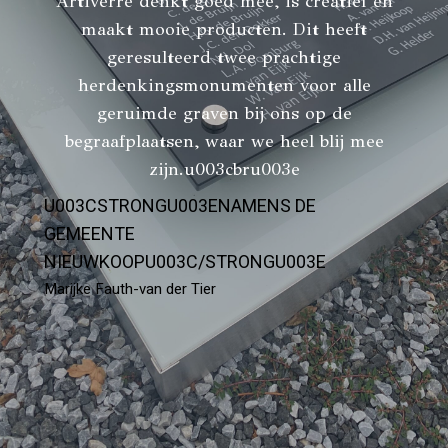
Artiverre denkt goed mee, is creatief en
maakt mooie producten. Dit heeft
geresulteerd twee prachtige
herdenkingsmonumenten voor alle
geruimde graven bij ons op de
begraafplaatsen, waar we heel blij mee
zijn.u003cbru003e
U003CSTRONGU003ENAMENS DE
GEMEENTE
NIEUWKOOPU003C/STRONGU003E
Marijke Fauth-van der Tier