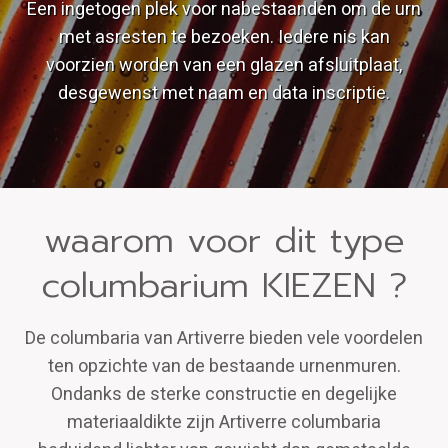
Een ingetogen plek voor nabestaanden om de urn
met asresten te bezoeken. Iedere nis kan
voorzien worden van een glazen afsluitplaat,
desgewenst met naam en data inscriptie.
waarom voor dit type
columbarium KIEZEN ?
De columbaria van Artiverre bieden vele voordelen
ten opzichte van de bestaande urnenmuren.
Ondanks de sterke constructie en degelijke
materiaaldikte zijn Artiverre columbaria