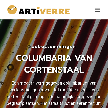
Doorgaan
naar
inhoud
asbestemmingen
COLUMBARIA VAN
CORTENSTAAL
Een modern vormgegeven columbarium van
cortenstaal gebouwd. Het roestige uiterlijk van
cortenstaal gaat op in de natuurlijke omgeving bij
begraafplaatsen. Het straalt rust en sereniteit uit.