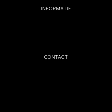
INFORMATIE
GALLERY
PRIJZEN
TECHNIEKEN
OVER MIJ
CONTACT
PRIJSAANVRAAG
AFSPRAAK
CONTACT
FAQ